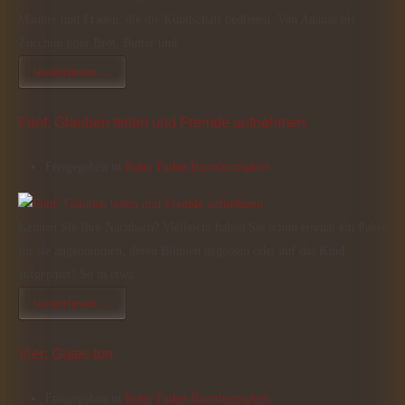
Männer und Frauen, die die Kundschaft bedienen. Von Ananas bis
Zucchini über Brot, Butter und…
weiterlesen ...
Fünf: Glauben teilen und Fremde aufnehmen
Freigegeben in
Roter Faden Barmherzigkeit
Kennen Sie Ihre Nachbarn? Vielleicht haben Sie schon einmal ein Paket
für sie angenommen, deren Blumen gegossen oder auf das Kind
aufgepasst? So in etwa…
weiterlesen ...
Vier: Gutes tun
Freigegeben in
Roter Faden Barmherzigkeit