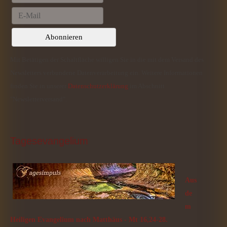
Mit Betätigen der Schaltfläche willigen Sie in die mit dem Versand des
Newsletters verbundene Datenverarbeitung ein. Weitere Informationen
finden Sie in unserer
Datenschutzerklärung
im Abschnitt
"Newsletterversand".
Tagesevangelium
Aus
de
m
Heiligen Evangelium nach Matthäus - Mt 16,24-28.