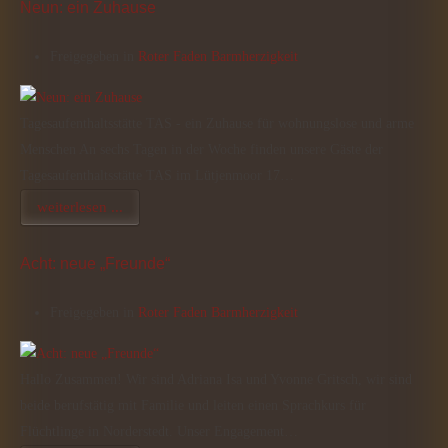
Neun: ein Zuhause
Freigegeben in
Roter Faden Barmherzigkeit
Tagesaufenthaltsstätte TAS - ein Zuhause für wohnungslose und arme
Menschen An sechs Tagen in der Woche finden unsere Gäste der
Tagesaufenthaltsstätte TAS im Lütjenmoor 17…
weiterlesen ...
Acht: neue „Freunde“
Freigegeben in
Roter Faden Barmherzigkeit
Hallo Zusammen! Wir sind Adriana Isa und Yvonne Gritsch, wir sind
beide berufstätig mit Familie und leiten einen Sprachkurs für
Flüchtlinge in Norderstedt. Unser Engagement…