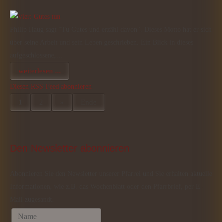
Philip Haug sagt "Tu Gutes und erzähl davon". Dieses Motto hat er sich
über seine Arbeit und sein Leben geschrieben. Ein Blick in dieses
aufgeschlossene,…
weiterlesen ...
Diesen RSS-Feed abonnieren
1
2
»
Ende
Den
 Newsletter abonnieren
Abonnieren Sie den Newsletter unserer Pfarrei und Sie erhalten aktuelle
Informationen, wie z.B. das Wochenblatt oder den Pfarrbrief, per E-
Mail zugesandt.