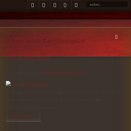
Roter Faden Barmherzigkeit
Zehn: Kranke pflegen
Freigegeben in
Roter Faden Barmherzigkeit
Ich pflegte meine Mutter viele Jahre, bis zu ihrem Tode. Vor mehr als
10 Jahren bereits zeichnete sich ab, dass sie aufgrund ihrer
fortschreitenden Erkrankungen…
weiterlesen ...