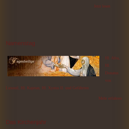
Jetzt lesen
Namenstag
Hl. Afra,
Hl.
Donatus
von
Luxeuil, Hl. Kajetan, Hl. Xystus II. und Gefährten
Mehr erfahren
Das
 Kirchenjahr