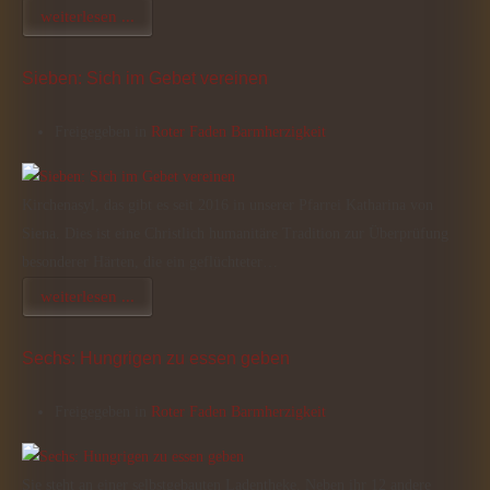
weiterlesen ...
Sieben: Sich im Gebet vereinen
Freigegeben in
Roter Faden Barmherzigkeit
Kirchenasyl, das gibt es seit 2016 in unserer Pfarrei Katharina von
Siena. Dies ist eine Christlich humanitäre Tradition zur Überprüfung
besonderer Härten, die ein geflüchteter…
weiterlesen ...
Sechs: Hungrigen zu essen geben
Freigegeben in
Roter Faden Barmherzigkeit
Sie steht an einer selbstgebauten Ladentheke. Neben ihr 12 andere