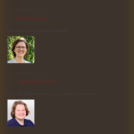
0171 286 02 28
meiritz@kvs-hh.de
Pastoralreferentin Silke Meemken
0163 248 77 59
s.meemken@kvs-hh.de
Pastorale Mitarbeiterin Ann-Kathrin Berndmeyer