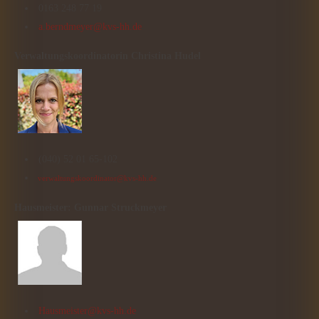
0163 248 77 19
a.berndmeyer@kvs-hh.de
Verwaltungskoordinatorin
Christina Hudel
(040) 52 01 65-102
verwaltungskoordinator@kvs-hh.de
Hausmeister: Gunnar Struckmeyer
Hausmeister@kvs-hh.de