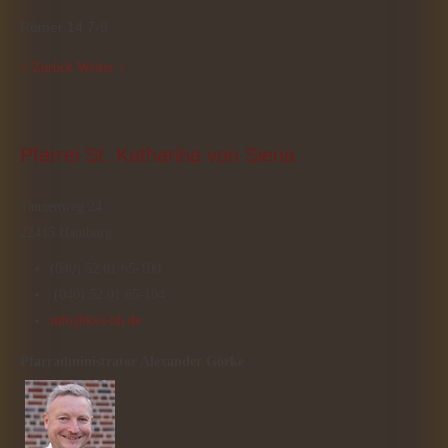
Römer 14,7-9
< Zurück
Weiter >
Pfarrei
 St. Katharina von Siena
Tannenweg 24
22415 Hamburg
(040) 52 01 65-100
(040) 52 01 65-104
info@kvs-hh.de
Pfarradministrator
Alexander Görke