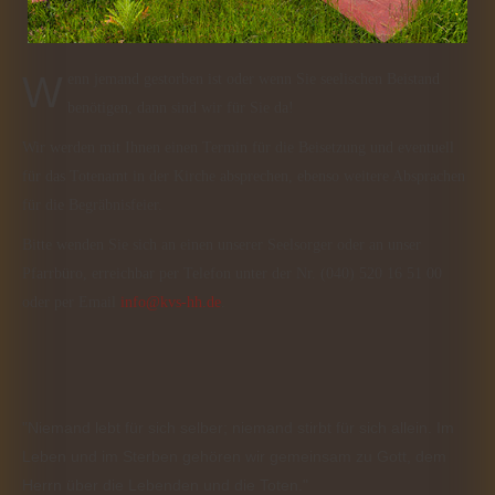
Wenn jemand gestorben ist oder wenn Sie seelischen Beistand
benötigen, dann sind wir für Sie da!
Wir werden mit Ihnen einen Termin für die Beisetzung und eventuell
für das Totenamt in der Kirche absprechen, ebenso weitere Absprachen
für die Begräbnisfeier.
Bitte wenden Sie sich an einen unserer Seelsorger oder an unser
Pfarrbüro, erreichbar per Telefon unter der Nr. (040) 520 16 51 00
oder per Email
info@kvs-hh.de
.
"Niemand lebt für sich selber; niemand stirbt für sich allein. Im
Leben und im Sterben gehören wir gemeinsam zu Gott, dem
Herrn über die Lebenden und die Toten."