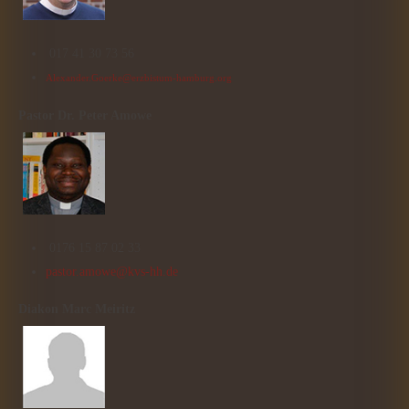
017 41 30 73 56
Alexander.Goerke@erzbistum-hamburg.org
Pastor
Dr. Peter Amowe
0176 15 87 02 33
pastor.amowe@kvs-hh.de
Diakon Marc Meiritz