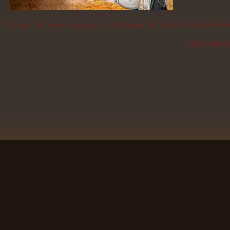
Hl. Afra, Hl. Donatus von Luxeuil, Hl. Kajetan, Hl. Xystus II. und Gefährte
Mehr erfahren