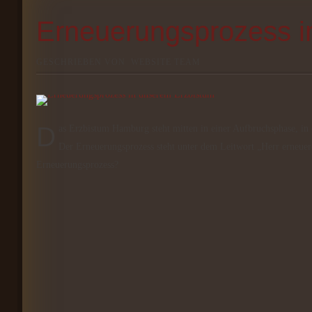
Erneuerungsprozess i
GESCHRIEBEN VON
WEBSITE TEAM
Das Erzbistum Hamburg steht mitten in einer Aufbruchsphase, in einem Erneuerungsprozess, der voraussichtlich bis zum Jahr 2020 dauern wird.
Der Erneuerungsprozess steht unter dem Leitwort „Herr erneuer
Erneuerungsprozess?