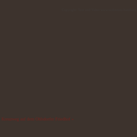
Copyright: Text und Video www.erzbistum-hamburg
2
Kreuzweg auf dem Ohlsdorfer Friedhof »