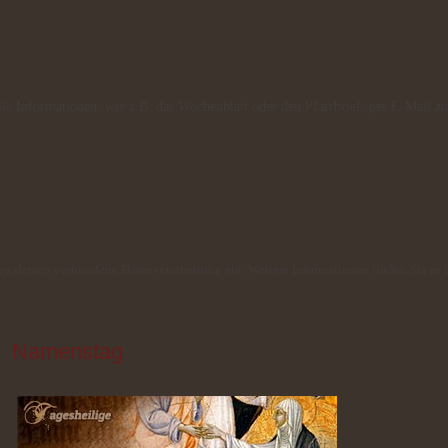
lle Informationen, wie z.B. das Wochenblatt oder den Pfarrbrief, per E-Mail zu
Newsletters verbundene Datenverarbeitung ein. Weitere Informationen finden Sie in 
Namenstag