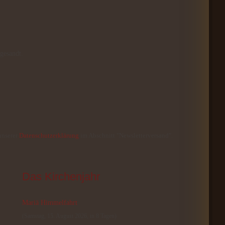
gesandt.
unserer
Datenschutzerklärung
im Abschnitt "Newsletterversand".
Das
 Kirchenjahr
Mariä Himmelfahrt
(Samstag, 15. August 2026, in 8 Tagen)