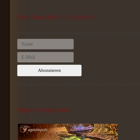
Den
 Newsletter abonnieren
Abonnieren Sie den Newsletter unserer Pfarrei und Sie erhalten aktue
Mit Betätigen der Schaltfläche willigen Sie in die mit dem Versand des 
Tagesevangelium