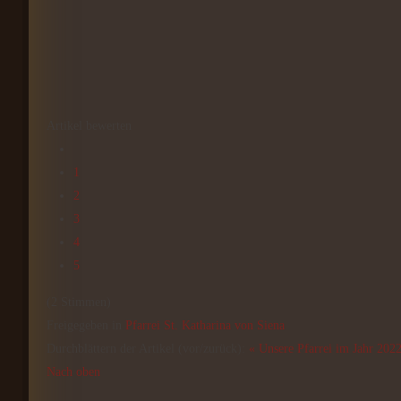
Artikel bewerten
1
2
3
4
5
(2 Stimmen)
Freigegeben in
Pfarrei St. Katharina von Siena
Durchblättern der Artikel (vor/zurück):
« Unsere Pfarrei im Jahr 202
Nach oben