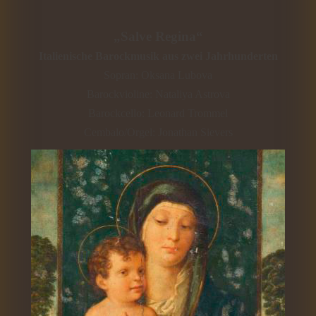
„Salve Regina“
Italienische Barockmusik aus zwei Jahrhunderten
Sopran: Oksana Lubova
Barockvioline: Nataliya Astrova
Barockcello: Leonard Trommel
Cembalo/Orgel: Jonathan Sievers