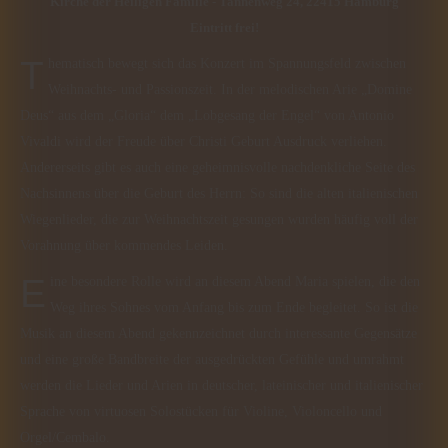
Kirche der Heiligen Familie - Tannenweg 24, 22415 Hamburg
Eintritt frei!
Thematisch bewegt sich das Konzert im Spannungsfeld zwischen
Weihnachts- und Passionszeit. In der melodischen Arie „Domine
Deus“ aus dem „Gloria“ dem „Lobgesang der Engel“ von Antonio
Vivaldi wird der Freude über Christi Geburt Ausdruck verliehen.
Andererseits gibt es auch eine geheimnisvolle nachdenkliche Seite des
Nachsinnens über die Geburt des Herrn: So sind die alten italienischen
Wiegenlieder, die zur Weihnachtszeit gesungen wurden häufig voll der
Vorahnung über kommendes Leiden.
Eine besondere Rolle wird an diesem Abend Maria spielen, die den
Weg ihres Sohnes vom Anfang bis zum Ende begleitet. So ist die
Musik an diesem Abend gekennzeichnet durch interessante Gegensätze
und eine große Bandbreite der ausgedrückten Gefühle und umrahmt
werden die Lieder und Arien in deutscher, lateinischer und italienischer
Sprache von virtuosen Solostücken für Violine, Violoncello und
Orgel/Cembalo.