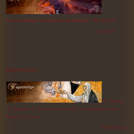
Aus dem Heiligen Evangelium nach Matthäus - Mt 14,22-33.
Jetzt lesen
Namenstag
Hl. Altmann,
Hl. Hathumar, Hl. Romanus von Rom, Hl. Teresia Benedicta vom
Kreuz (Edith Stein)
Mehr erfahren