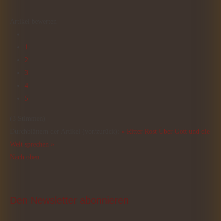
Artikel bewerten
1
2
3
4
5
(3 Stimmen)
Durchblättern der Artikel (vor/zurück):
« Ritter Rost
Über Gott und die
Welt sprechen »
Nach oben
Den
 Newsletter abonnieren