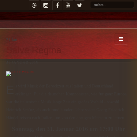
31
Jan
Salve Regina
31 JANUAR 2016 |
Es wird Musik der Barockzeit aus Italien und Deutschland
erklingen. Für die deutschen Komponisten, wie für ganz Europa
war die italienische Musik lange Zeit ein großes Vorbild - sowohl
Heinrich Schütz, als auch rund hundert Jahre später Georg Friedrich
Händel reisten nach Italien, um von den dortigen Meistern zu lernen.
Sonntag, den 31. Januar 2016 um 17:00 Uhr