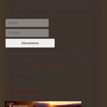
Abonnieren Sie den Newsletter unserer Pfarrei und Sie erhalten aktuelle
Informationen, wie z.B. das Wochenblatt oder den Pfarrbrief, per E-
Mail zugesandt.
Mit Betätigen der Schaltfläche willigen Sie in die mit dem Versand des
Newsletters verbundene Datenverarbeitung ein. Weitere Informationen
finden Sie in unserer
Datenschutzerklärung
im Abschnitt
"Newsletterversand".
Tagesevangelium