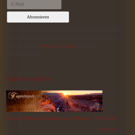
Mit Betätigen der Schaltfläche willigen Sie in die mit dem Versand des
Newsletters verbundene Datenverarbeitung ein. Weitere Informationen
finden Sie in unserer
Datenschutzerklärung
im Abschnitt
"Newsletterversand".
Tagesevangelium
Aus dem Heiligen Evangelium nach Matthäus - Mt 14,22-33.
Jetzt lesen