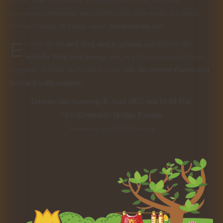
14 Uhr unser Sommerfest. Es beginnt um 10 Uhr mit einem
besonderen Gottesdienst und parallel findet auch wieder, wie jeden
zweiten Sonntag im Monat, unsere
Kinderkirche
statt.
Es wird für
Alt und Jung einiges geboten
und auch für das
leibliche Wohl wird gesorgt sein,
es gibt internationales Essen,
Gegrilltes, Waffeln, Kaffe und Kuchen.
Alle aus unserer Pfarrei sind
herzlich willkommen!
Datum: am Sonntag, 8. Juni 2025 um 10.00 Uhr
Ort: Gemeinde Heilige Familie
Tannenweg 24, 22415 Hamburg