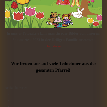
Bilder von unserem
In unserer Fotogalerie kann man ein paar
Sommerfest 2023 in der Heiligen Familie
anschauen:
Hier klicken
Wir freuen uns auf viele Teilnehmer aus der
gesamten Pfarrei!
Artikel bewerten
1
2