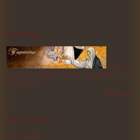
Namenstag
Hl. Altmann,
Hl. Hathumar, Hl. Romanus von Rom, Hl. Teresia Benedicta vom
Kreuz (Edith Stein)
Mehr erfahren
Das
 Kirchenjahr
Mariä Himmelfahrt