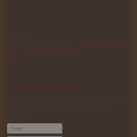
3
4
5
(10 Stimmen)
Durchblättern der Artikel (vor/zurück):
« Feierliche Vesper zu Pfingsten
Fotos vom Fronleichnamsfest unserer Pfarrei »
Nach oben
Den
 Newsletter abonnieren
Abonnieren Sie den Newsletter unserer Pfarrei und Sie erhalten aktuelle
Informationen, wie z.B. das Wochenblatt oder den Pfarrbrief, per E-
Mail zugesandt.