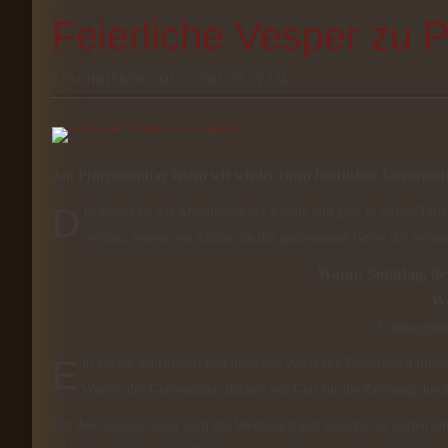
Feierliche Vesper zu P
GESCHRIEBEN VON
WEBSITE TEAM
Am Pfingstsonntag feiern wir wieder einen feierlichen Vespergot
Die Vesper ist das Abendgebet der Kirche und geht in seinen Teilen auf die früheste Zeit des Christentums zurück. Die Psalmen, die gesungen
werden, waren von Anfang an das gemeinsame Gebet der vers
Wann: Sonntag, de
Wo
Schmuggelst
Ein kurzes Schriftwort und deutende Worte des Zelebranten führen uns zum „Höhepunkt“ des Abendlobs der Kirche: dem Magnificat. Mit den
Worten der Gottesmutter danken wir Gott für die Erlösung durch
Mit dem Gesang steigt auch der Weihrauch auf; Christus ist mitten un