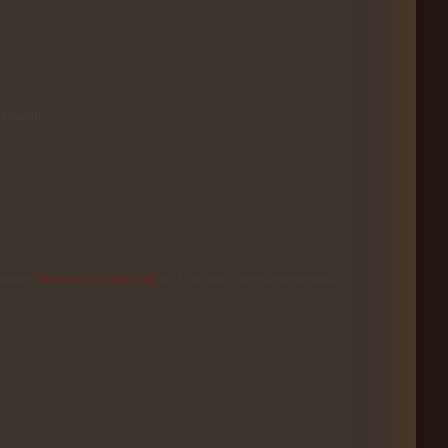
gesandt.
unserer
Datenschutzerklärung
im Abschnitt "Newsletterversand".