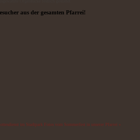
sgewählte Orgelstücke festlich gestaltet.
Besucher aus der gesamten Pfarrei!
ttesdienst im Stadtpark
Fotos vom Sommerfest in unserer Pfarrei »