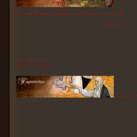
Aus dem Heiligen Evangelium nach Matthäus - Mt 17,1-9.
Jetzt lesen
Namenstag
Hl. Feliciss