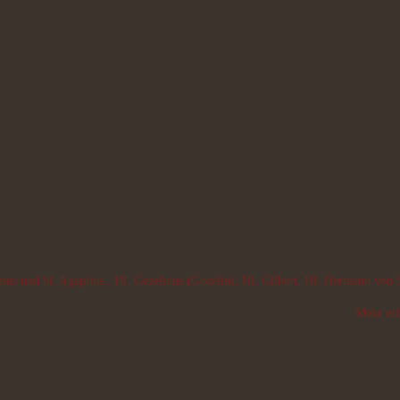
imus und hl. Agapitus , Hl. Gezelinus (Gozelin), Hl. Gilbert, Hl. Hermann von
Mehr erf