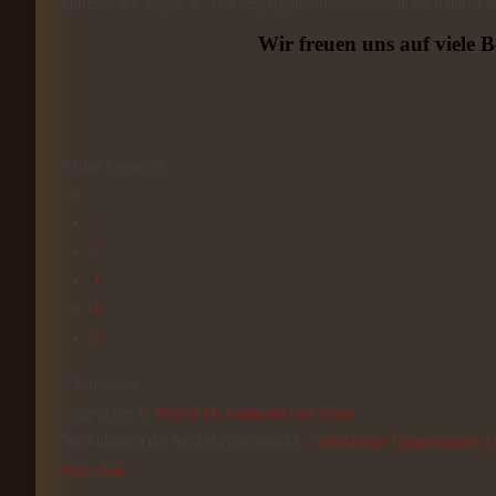
schließen die Vesper ab. Die Vespergottesdienste werden auch durch au
Wir freuen uns auf viele 
Artikel bewerten
1
2
3
4
5
(3 Stimmen)
Freigegeben in
Pfarrei St. Katharina von Siena
Durchblättern der Artikel (vor/zurück):
« Rückblick: Ökumenischer Go
Nach oben