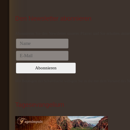
Den
 Newsletter abonnieren
Abonnieren Sie den Newsletter unserer Pfarrei und Sie erhalten aktue
Mit Betätigen der Schaltfläche willigen Sie in die mit dem Versand des 
Tagesevangelium