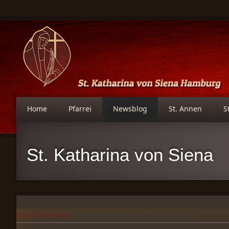
Home
Pfarrei
Newsblog
St. Annen
S
St. Katharina von Siena
Startseite
Newsblog
Kerzen(reste)sammlung für die Ukraine