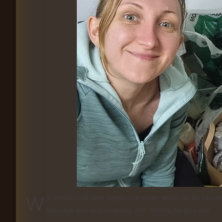
Wir werden wohl noch längere Zeit weiter Wachs für die Ukraine sammeln - als lichtvolle Hilfe und als ein Zeichen, dass die kriegsmüden
Menschen dort nicht vergessen sind. Machen Sie gern mit!