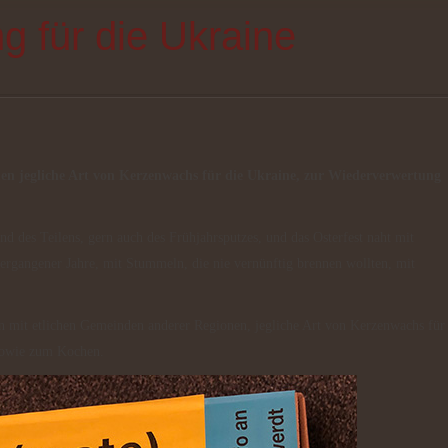
 für die Ukraine
n jegliche Art von Kerzenwachs für die Ukraine, zur Wiederverwertung
ergangener Jahre, mit Stummeln, die nie vernünftig brennen wollten, mit
sowie zum Kochen.