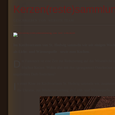
Kerzen(reste)sammlung
GESCHRIEBEN VON
WEBSITE TEAM
Im Kirchvorraum von St. Hedwig sammeln wir seit einigen Woche
als Licht- und Wärmequelle sowie zum Kochen.
Die Fastenzeit ist eine Zeit zur Reduzierung auf das Wesentliche und des Teilens, gern auch des Frühjahrsputzes, und das Osterfest naht mit
frischen Kerzen. Wohin also mit den (gesegneten) Osterkerzen v
ungeliebten Duft-Teelichten?
In einer Kiste im Kirchvorraum St. Hedwig sammeln wir, zusammen mit etlichen Gemeinden anderer Regionen, jegliche Art von Kerzenwachs für
die Ukraine, zur Wiederverwertung als Licht- und Wärmequelle 