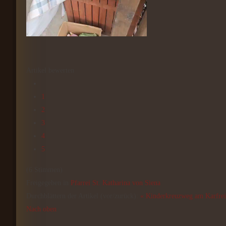
Artikel bewerten
1
2
3
4
5
(6 Stimmen)
Freigegeben in
Pfarrei St. Katharina von Siena
Durchblättern der Artikel (vor/zurück):
« Kinderkreuzweg am Karfrei
Nach oben