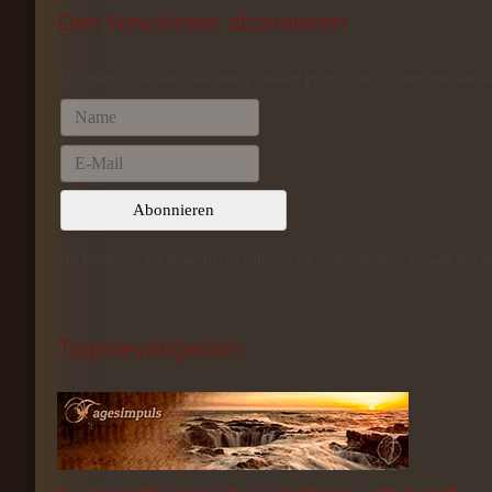
Den
 Newsletter abonnieren
Abonnieren Sie den Newsletter unserer Pfarrei und Sie erhalten aktue
Mit Betätigen der Schaltfläche willigen Sie in die mit dem Versand des 
Tagesevangelium