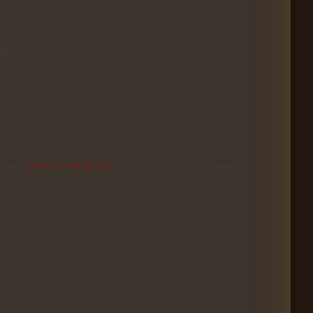
gesandt.
unserer
Datenschutzerklärung
im Abschnitt "Newsletterversand".