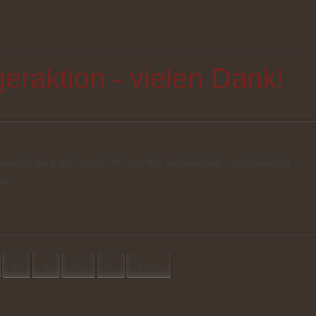
eraktion - vielen Dank!
inanziell ein großer Erfolg! Wir möchten Sie heute über das Ergebnis der
zen…
8
9
10
»
Ende