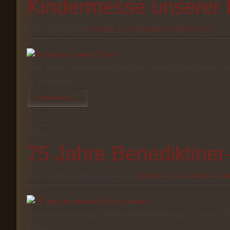
Kindermesse unserer P
FREIGEGEBEN IN
PFARREI ST. KATHARINA VON SIENA
Liebe Eltern, Großeltern und liebe Kinder unserer Pfarrei, jeden 4. 
uns gemeinsam…
weiterlesen ...
09
Mai
75 Jahre Benediktiner
09 MAI 2026 |
FREIGEGEBEN IN
PFARREI ST. KATHARINA V
In diesem Jahr wird das Benediktiner-Kloster Nütschau 75 Jahre alt
Kloster…