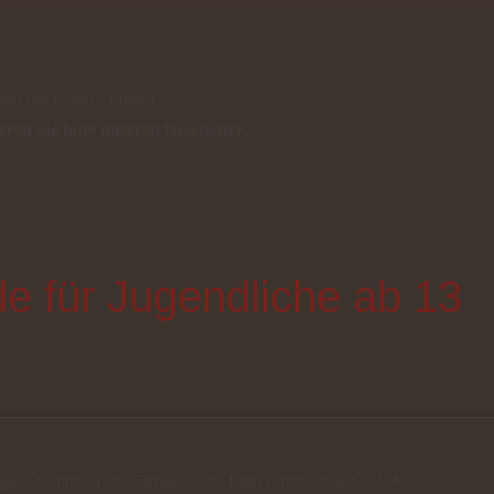
und um unserer Pfarrei.
eren Sie bitte unseren Newsletter
.
 für Jugendliche ab 13
n, guter Stimmung und Gemeinschaft? Dann komm vorbei! 28. Mai, 17:30 –