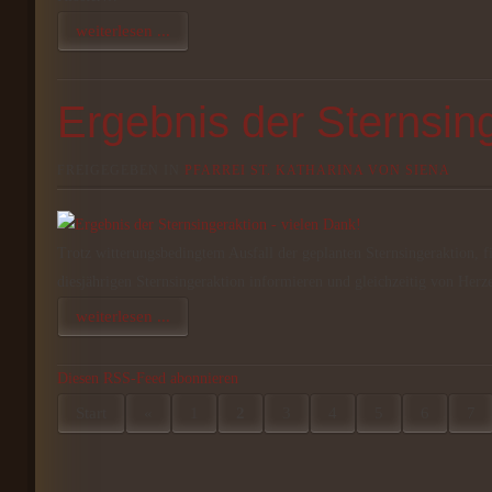
weiterlesen ...
Ergebnis der Sternsing
FREIGEGEBEN IN
PFARREI ST. KATHARINA VON SIENA
Trotz witterungsbedingtem Ausfall der geplanten Sternsingeraktion, f
diesjährigen Sternsingeraktion informieren und gleichzeitig von Her
weiterlesen ...
Diesen RSS-Feed abonnieren
Start
«
1
2
3
4
5
6
7