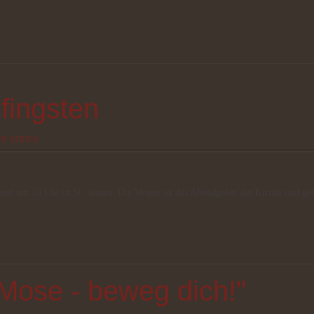
fingsten
ON SIENA
ienst um 18 Uhr in St. Annen. Die Vesper ist das Abendgebet der Kirche und ge
ose - beweg dich!"