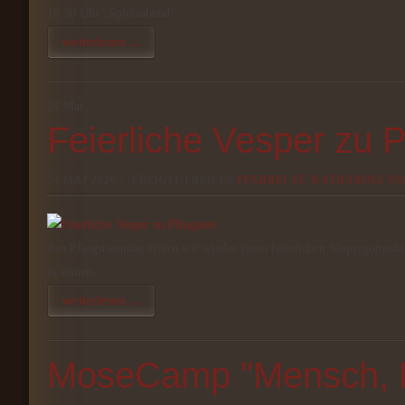
19:30 Uhr „Spieleabend“…
weiterlesen ...
24
Mai
Feierliche Vesper zu P
24 MAI 2026 |
FREIGEGEBEN IN
PFARREI ST. KATHARINA V
Am Pfingstsonntag feiern wir wieder einen feierlichen Vespergottesd
in seinen…
weiterlesen ...
MoseCamp "Mensch, M