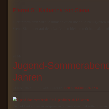
Pfarrei St. Katharina von Siena
Hier informieren wir Sie immer aktuell über alle Neuigkeiten r
Wenn Sie immer auf dem Laufenden bleiben möchten,
abonni
28
Mai
Jugend-Sommerabende
Jahren
28 MAI 2026 |
FREIGEGEBEN IN
FÜR UNSERE JUGEND
Du hast Lust auf einen entspannten Sommerabend mit netten Leute