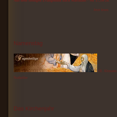
Aus dem Heiligen Evangelium nach Matthäus - Mt 17,14-20.
Jetzt lesen
Namenstag
Hl. Altmann 
Nothelfer
Das
 Kirchenjahr