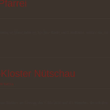
farrei
Sonntag im Monat laden wir Sie, Ihre Kinder und Enkelkinder herzlich ein, mit
-Kloster Nütschau
ON SIENA
. Zum Jubiläum am Samstag, den 9. Mai 2026 sind alle Menschen, die sich dem