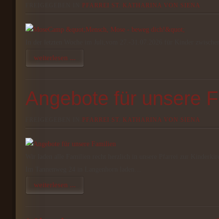
FREIGEGEBEN IN
PFARREI ST. KATHARINA VON SIENA
In der letzten Woche im Juli,vom 27.-31.07.2026 für Kinder zwische
weiterlesen ...
Angebote für unsere F
FREIGEGEBEN IN
PFARREI ST. KATHARINA VON SIENA
Wir laden alle Familien recht herzlich in unsere Pfarrei zur Kinderk
Im Tannenweg 24 in Langenhorn laden…
weiterlesen ...