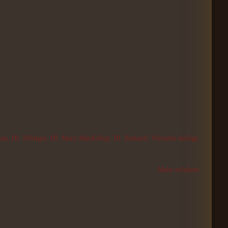
n, Hl. Hildiger, Hl. Mary MacKillop, Hl. Rathard, Vierzehn heilige
Mehr erfahren