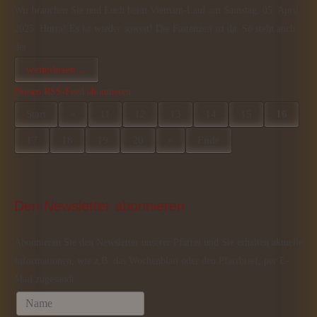
Wir brauchen Sie und Euch beim Vietnam-Lauf am Samstag, 05. April
2025. Hurra! Es ist wieder soweit! Die Fastenzeit ist da. So steht auch
der…
weiterlesen ...
Diesen RSS-Feed abonnieren
Start
«
11
12
13
14
15
16
17
18
19
20
»
Ende
Den
 Newsletter abonnieren
Abonnieren Sie den Newsletter unserer Pfarrei und Sie erhalten aktuelle
Informationen, wie z.B. das Wochenblatt oder den Pfarrbrief, per E-
Mail zugesandt.