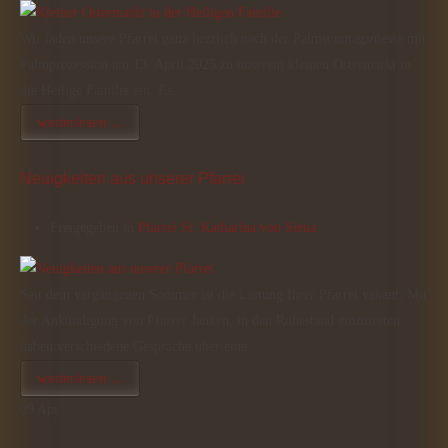
Wir laden unsere Pfarrei ganz herzlich nach der Palmsonntagsmesse mit
Palmprozession am 13. April 2025 zu unserem kleinen Ostermarkt in
die Heilige Familie ein. Es…
weiterlesen ...
Neuigkeiten aus unserer Pfarrei
Freigegeben in
Pfarrei St. Katharina von Siena
Seit dem vergangenen Sommer ist die Leitung Ihrer Pfarrei vakant. Mit
der Ankündigung von Pfarrer Janßen, in den Ruhestand einzutreten
haben verschiedene Gespräche über eine…
weiterlesen ...
09
Apr