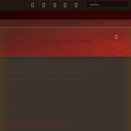
Pfarrei St. Katharina von Siena
Hier informieren wir Sie immer aktuell über alle Neuigkeiten
rund um unserer Pfarrei.
Wenn Sie immer auf dem Laufenden bleiben möchten,
abonnieren Sie bitte unseren Newsletter
.
18
Apr
Kinderkreuzweg am Karfreitag