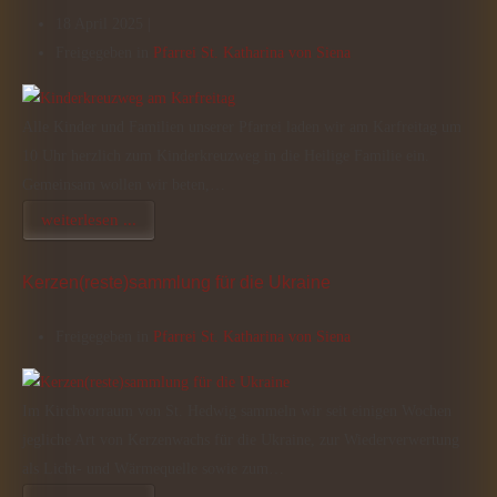
18 April 2025 |
Freigegeben in
Pfarrei St. Katharina von Siena
Alle Kinder und Familien unserer Pfarrei laden wir am Karfreitag um
10 Uhr herzlich zum Kinderkreuzweg in die Heilige Familie ein.
Gemeinsam wollen wir beten,…
weiterlesen ...
Kerzen(reste)sammlung für die Ukraine
Freigegeben in
Pfarrei St. Katharina von Siena
Im Kirchvorraum von St. Hedwig sammeln wir seit einigen Wochen
jegliche Art von Kerzenwachs für die Ukraine, zur Wiederverwertung
als Licht- und Wärmequelle sowie zum…