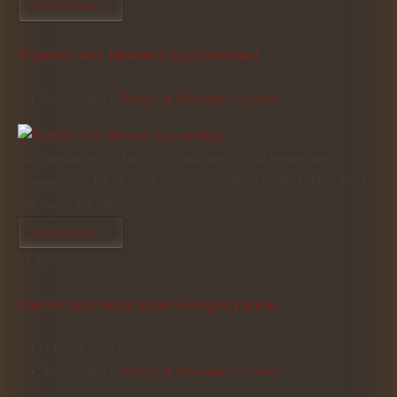
weiterlesen ...
Ergebnis vom Misereor Sponsorenlauf
Freigegeben in
Pfarrei St. Katharina von Siena
Am Samstag den 5. April 2025 fand zum 38. Mal wieder unser
Sponsorenlauf für Misereor „Solidarität geht“ statt. Bei kühlem Wind
und Sonne und mit…
weiterlesen ...
13
Apr
Kleiner Ostermarkt in der Heiligen Familie
13 April 2025 |
Freigegeben in
Pfarrei St. Katharina von Siena