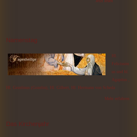
Jetzt lesen
Namenstag
Hl.
Felicissim
us und hl.
Agapitus ,
Hl. Gezelinus (Gozelin), Hl. Gilbert, Hl. Hermann von Scheda
Mehr erfahren
Das
 Kirchenjahr