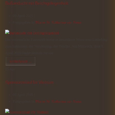
Bußandacht mit Beichtgelegenheit
09 April 2025 |
Freigegeben in
Pfarrei St. Katharina von Siena
Die vorösterliche Fastenzeit bietet in besonderer Weise eine Einladung
zum Sakrament der Versöhnung, der Beichte. Am Mittwoch, dem 9.
April 2025 findet deshalb für die…
weiterlesen ...
05
Apr
Sponsorenlauf für Vietnam
05 April 2025 |
Freigegeben in
Pfarrei St. Katharina von Siena