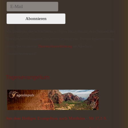
Mit Betätigen der Schaltfläche willigen Sie in die mit dem Versand des
Newsletters verbundene Datenverarbeitung ein. Weitere Informationen
finden Sie in unserer
Datenschutzerklärung
im Abschnitt
"Newsletterversand".
Tagesevangelium
Aus dem Heiligen Evangelium nach Matthäus - Mt 17,1-9.