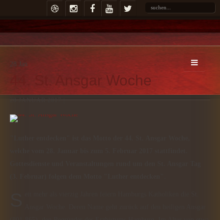
28
Jan
44. St. Ansgar Woche
28 JANUAR 2017 |
"Luther entdecken" ist das Motto der 44. St. Ansgar Woche,
welche vom 28. Januar bis zum 5. Februar 2017 stattfindet.
Gottesdienste und Veranstaltungen rund um den St. Ansgar Tag
(3. Februar) folgen dem Motto "Luther entdecken".
Seit mehr als vierzig Jahren feiern Hamburgs Katholiken die St.
Ansgar Woche. Deren Name geht zurück auf den heiligen Ansgar
(801-865), den Begründer des Erzbistums Hamburg. Im Alter von etwa