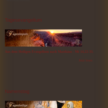
"Newsletterversand".
Tagesevangelium
Aus dem Heiligen Evangelium nach Matthäus - Mt 14,22-33.
Jetzt lesen
Namenstag