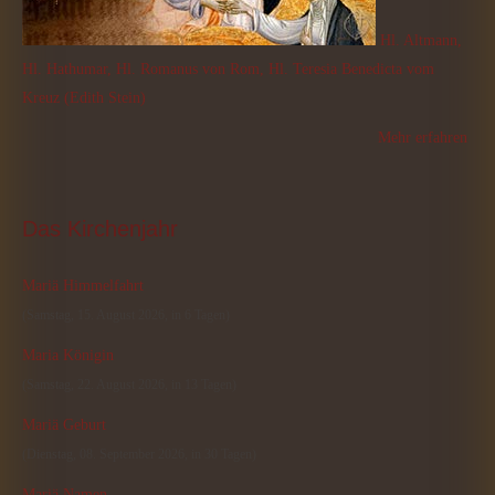
Hl. Altmann,
Hl. Hathumar, Hl. Romanus von Rom, Hl. Teresia Benedicta vom
Kreuz (Edith Stein)
Mehr erfahren
Das
 Kirchenjahr
Mariä Himmelfahrt
(Samstag, 15. August 2026, in 6 Tagen)
Maria Königin
(Samstag, 22. August 2026, in 13 Tagen)
Mariä Geburt
(Dienstag, 08. September 2026, in 30 Tagen)
Mariä Namen