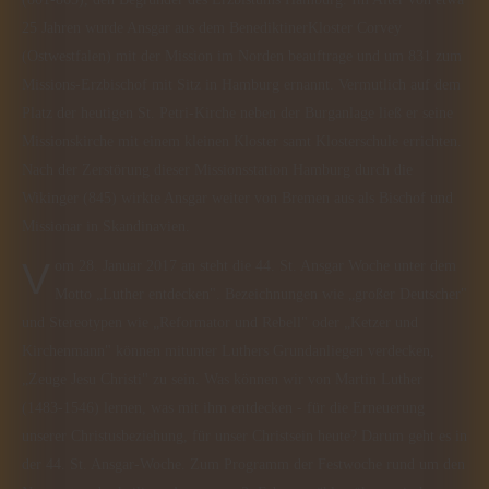
25 Jahren wurde Ansgar aus dem BenediktinerKloster Corvey
(Ostwestfalen) mit der Mission im Norden beauftrage und um 831 zum
Missions-Erzbischof mit Sitz in Hamburg ernannt. Vermutlich auf dem
Platz der heutigen St. Petri-Kirche neben der Burganlage ließ er seine
Missionskirche mit einem kleinen Kloster samt Klosterschule errichten.
Nach der Zerstörung dieser Missionsstation Hamburg durch die
Wikinger (845) wirkte Ansgar weiter von Bremen aus als Bischof und
Missionar in Skandinavien.
Vom 28. Januar 2017 an steht die 44. St. Ansgar Woche unter dem
Motto „Luther entdecken". Bezeichnungen wie „großer Deutscher"
und Stereotypen wie „Reformator und Rebell" oder „Ketzer und
Kirchenmann" können mitunter Luthers Grundanliegen verdecken,
„Zeuge Jesu Christi" zu sein. Was können wir von Martin Luther
(1483-1546) lernen, was mit ihm entdecken - für die Erneuerung
unserer Christusbeziehung, für unser Christsein heute? Darum geht es in
der 44. St. Ansgar-Woche. Zum Programm der Festwoche rund um den