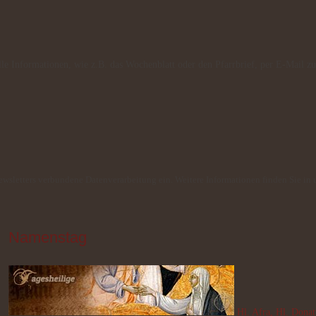
lle Informationen, wie z.B. das Wochenblatt oder den Pfarrbrief, per E-Mail zu
Newsletters verbundene Datenverarbeitung ein. Weitere Informationen finden Sie in 
Namenstag
Hl. Afra, Hl. Donat