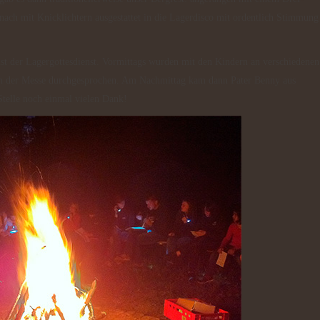
ch mit Knicklichtern ausgestattet in die Lagerdisco mit ordentlich Stimmung
um der Messe durchgesprochen. Am Nachmittag kam dann Pater Benny aus
 Stelle noch einmal vielen Dank!