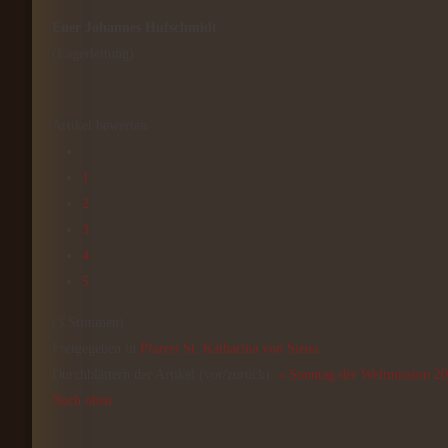
Euer Johannes Hufschmidt
(Lagerleitung)
Artikel bewerten
1
2
3
4
5
(3 Stimmen)
Freigegeben in
Pfarrei St. Katharina von Siena
Durchblättern der Artikel (vor/zurück):
« Sonntag der Weltmission 2
Nach oben