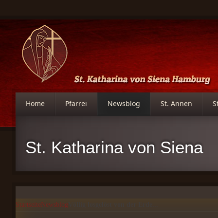
Home
Pfarrei
Newsblog
St. Annen
S
St. Katharina von Siena
Startseite
Newsblog
Völlig losgelöst von der Erde...