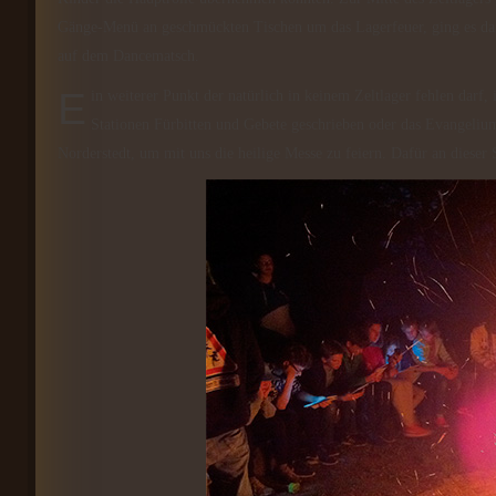
Gänge-Menü an geschmückten Tischen um das Lagerfeuer, ging es dana
auf dem Dancematsch.
Ein weiterer Punkt der natürlich in keinem Zeltlager fehlen darf, ist der Lagergottesdienst. Vormittags wurden mit den Kindern an verschiedenen
Stationen Fürbitten und Gebete geschrieben oder das Evangeli
Norderstedt, um mit uns die heilige Messe zu feiern. Dafür an dieser