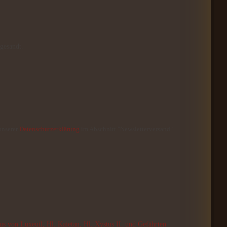
gesandt.
unserer
Datenschutzerklärung
im Abschnitt "Newsletterversand".
us von Luxeuil, Hl. Kajetan, Hl. Xystus II. und Gefährten