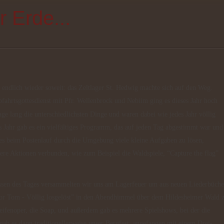
r Erde...
fahrtsgottesdienst mit Pfr. Wellenbrock und Nebiim ging es dieses Jahr hoch
ge lang die unterschiedlichsten Dinge und waren dabei wie jedes Jahr völlig
es Jahr gab es ein vielfältiges Programm, das auf jeden Tag abgestimmt war und
s beim Postenlauf durch die Umgebung viele kleine Aufgaben zu lösen,
ere Aktionen verbunden, wie zum Beispiel die Waldspiele, “Capture the flag”
Major Tom - Völlig losgelöst” in den Abendhimmel über dem Hildesheimer Wald 
eifenoper, die Soap, und außerdem gab es mehrere Spielshows, bei der die
ab es dann traditionellerweise unser Bergfest: angefangen mit einem Drei-