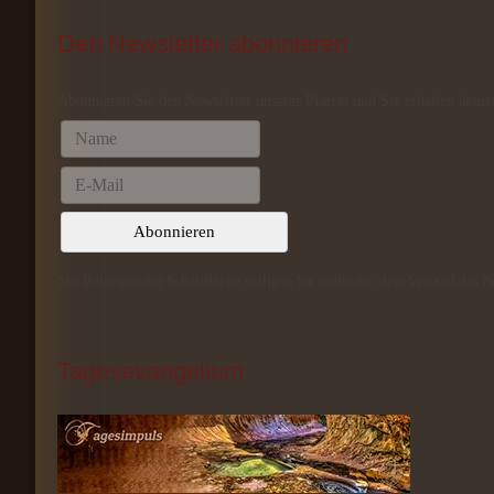
Den
 Newsletter abonnieren
Abonnieren Sie den Newsletter unserer Pfarrei und Sie erhalten aktue
Mit Betätigen der Schaltfläche willigen Sie in die mit dem Versand des 
Tagesevangelium