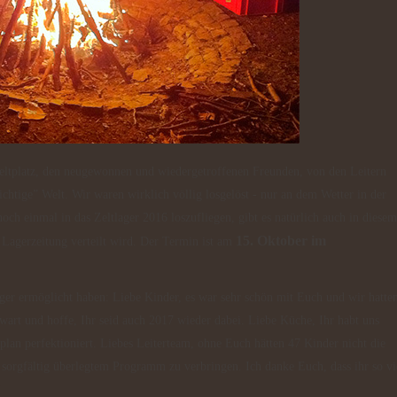
chtige” Welt. Wir waren wirklich völlig losgelöst - nur an dem Wetter in der
h einmal in das Zeltlager 2016 loszufliegen, gibt es natürlich auch in diesem
15. Oktober im
 Lagerzeitung verteilt wird. Der Termin ist am
wart und hoffe, Ihr seid auch 2017 wieder dabei. Liebe Küche, Ihr habt uns
lan perfektioniert. Liebes Leiterteam, ohne Euch hätten 47 Kinder nicht die
 sorgfältig überlegtem Programm zu verbringen. Ich danke Euch, dass ihr so vi
!