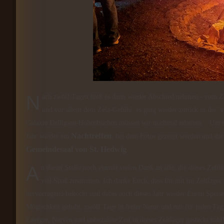
Nach zwölf Tagen hieß es dann wieder Abschied nehmen - vom Zeltplatz, den neugewonnen und wiedergetroffenen Freunden, von den Leitern
und vor allem dem Zela-Gefühl: es ging wieder zurück in die “ri
Galaxie Delligsen-Hohenbüchen müssen wir nochmal arbeiten... Um noc
Nachtreffen
Jahr wieder ein
, bei dem Fotos gezeigt werden und die
Gemeindesaal von St. Hedwig
.
An dieser Stelle noch einmal vielen Dank an alle, die dieses Zeltlager ermöglicht haben: Liebe Kinder, es war sehr schön mit Euch und wir hatten
viel Spaß zusammen. Ich danke Euch, dass Ihr mit im Zeltlager 
hervorragend bekocht und dabei auch dieses Jahr wieder Euren Speisep
Möglichkeit gehabt, zwölf Tage in freier Natur und mit für jeden Tag
Energie, Nerven und unbezahlte Zeit in dieses Zeltlager gesteckt habt