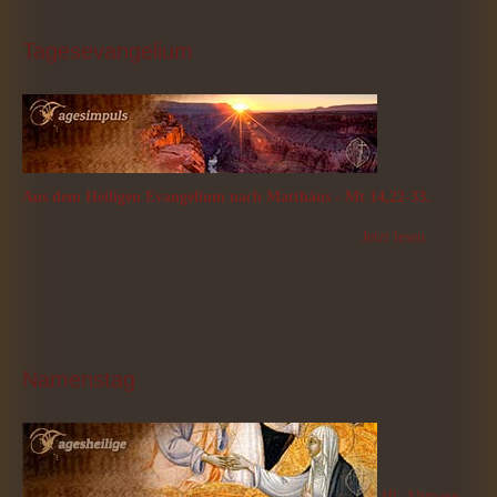
Tagesevangelium
Aus dem Heiligen Evangelium nach Matthäus - Mt 14,22-33.
Jetzt lesen
Namenstag
Hl. Altmann,