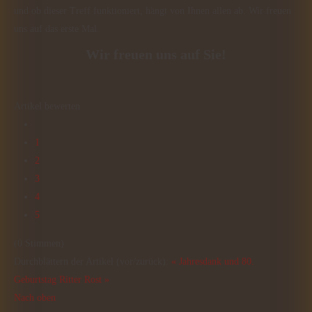
und ob dieser Treff funktioniert, hängt von Ihnen allen ab. Wir freuen
uns auf das erste Mal.
Wir freuen uns auf Sie!
Artikel bewerten
1
2
3
4
5
(0 Stimmen)
Durchblättern der Artikel (vor/zurück):
« Jahresdank und 80.
Geburtstag
Ritter Rost »
Nach oben