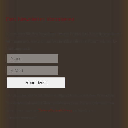
Den
 Newsletter abonnieren
Abonnieren Sie den Newsletter unserer Pfarrei und Sie erhalten aktuelle
Informationen, wie z.B. das Wochenblatt oder den Pfarrbrief, per E-
Mail zugesandt.
Mit Betätigen der Schaltfläche willigen Sie in die mit dem Versand des
Newsletters verbundene Datenverarbeitung ein. Weitere Informationen
finden Sie in unserer
Datenschutzerklärung
im Abschnitt
"Newsletterversand".