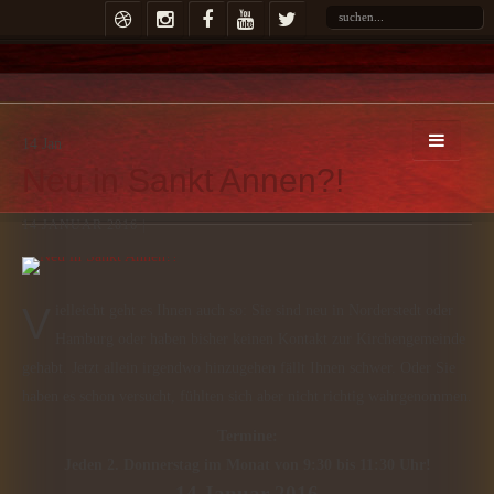
14
Jan
Neu in Sankt Annen?!
14 JANUAR 2016 |
Vielleicht geht es Ihnen auch so: Sie sind neu in Norderstedt oder
Hamburg oder haben bisher keinen Kontakt zur Kirchengemeinde
gehabt. Jetzt allein irgendwo hinzugehen fällt Ihnen schwer. Oder Sie
haben es schon versucht, fühlten sich aber nicht richtig wahrgenommen.
Termine:
Jeden 2. Donnerstag im Monat von 9:30 bis 11:30 Uhr!
14.Januar 2016