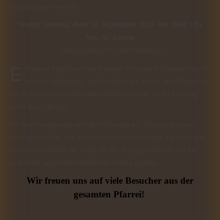
versammelten Gemeinde.
Wann: Sonntag, dem 14. September 2025 um 18.00 Uhr
Wo: St. Annen
Schmuggelstieg 22, 22419 Hamburg
Ein kurzes Schriftwort und deutende Worte des Zelebranten führen
uns zum „Höhepunkt“ des Abendlobs der Kirche: dem Magnificat.
Mit den Worten der Gottesmutter danken wir Gott für die Erlösung
durch Jesus Christus.
Mit dem Gesang steigt auch der Weihrauch auf; Christus ist mitten
unter uns im Altar, aber auch in der erlösten Gemeinde. Fürbitten und
Vaterunser schließen die Vesper ab. Die Vespergottesdienste werden
auch durch ausgewählte Orgelstücke festlich gestaltet.
Wir freuen uns auf viele Besucher aus der
gesamten Pfarrei!