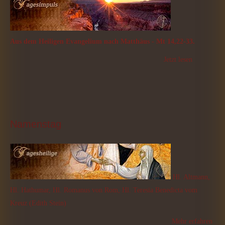
Aus dem Heiligen Evangelium nach Matthäus - Mt 14,22-33.
Jetzt lesen
Namenstag
Hl. Altmann,
Hl. Hathumar, Hl. Romanus von Rom, Hl. Teresia Benedicta vom
Kreuz (Edith Stein)
Mehr erfahren