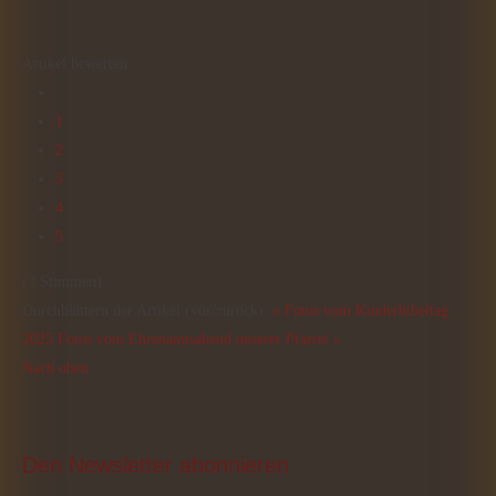
Artikel bewerten
1
2
3
4
5
(3 Stimmen)
Durchblättern der Artikel (vor/zurück):
« Fotos vom Kinderbibeltag
2025
Fotos vom Ehrenamtsabend unserer Pfarrei »
Nach oben
Den
 Newsletter abonnieren