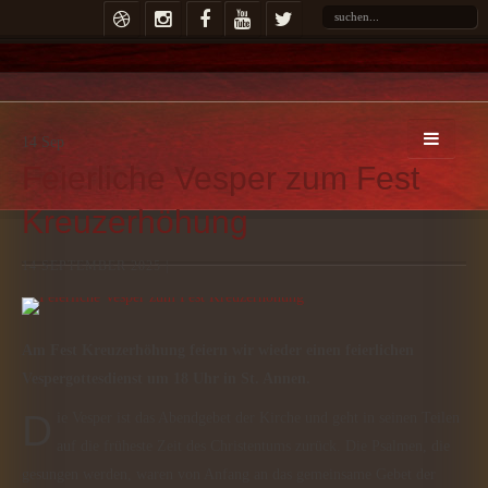
14
Sep
Feierliche Vesper zum Fest
Kreuzerhöhung
14 SEPTEMBER 2025 |
Am Fest Kreuzerhöhung feiern wir wieder einen feierlichen
Vespergottesdienst um 18 Uhr in St. Annen.
Die Vesper ist das Abendgebet der Kirche und geht in seinen Teilen
auf die früheste Zeit des Christentums zurück. Die Psalmen, die
gesungen werden, waren von Anfang an das gemeinsame Gebet der