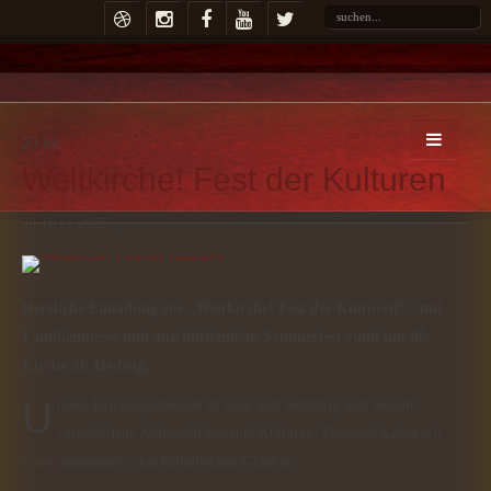
20
Jul
Weltkirche! Fest der Kulturen
20 JULI 2025 |
Herzliche Einladung zur „Weltkirche! Fest der Kulturen“ - mit
Familienmesse und anschließendem Sommerfest rund um die
Kirche St. Hedwig.
Unsere Kirchengemeinde ist bunt und vielfältig und vereint
verschiedene Nationalitäten und Kulturen. Dennoch haben wir
eines gemeinsam: den katholischen Glauben.