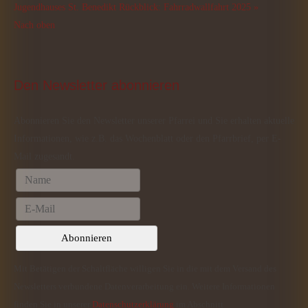
Jugendhauses St. Benedikt
Rückblick: Fahrradwallfahrt 2025 »
Nach oben
Den
 Newsletter abonnieren
Abonnieren Sie den Newsletter unserer Pfarrei und Sie erhalten aktuelle
Informationen, wie z.B. das Wochenblatt oder den Pfarrbrief, per E-
Mail zugesandt.
Mit Betätigen der Schaltfläche willigen Sie in die mit dem Versand des
Newsletters verbundene Datenverarbeitung ein. Weitere Informationen
finden Sie in unserer
Datenschutzerklärung
im Abschnitt