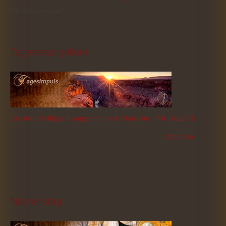
"Newsletterversand".
Tagesevangelium
Aus dem Heiligen Evangelium nach Matthäus - Mt 14,22-33.
Jetzt lesen
Namenstag