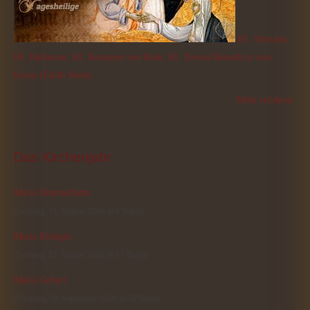
Hl. Altmann,
Hl. Hathumar, Hl. Romanus von Rom, Hl. Teresia Benedicta vom
Kreuz (Edith Stein)
Mehr erfahren
Das
 Kirchenjahr
Mariä Himmelfahrt
(Samstag, 15. August 2026, in 6 Tagen)
Maria Königin
(Samstag, 22. August 2026, in 13 Tagen)
Mariä Geburt
(Dienstag, 08. September 2026, in 30 Tagen)