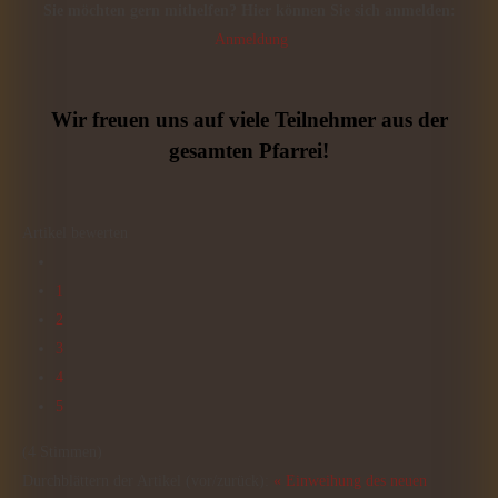
Sie möchten gern mithelfen? Hier können Sie sich anmelden:
Anmeldung
Wir freuen uns auf viele Teilnehmer aus der
gesamten Pfarrei!
Artikel bewerten
1
2
3
4
5
(4 Stimmen)
Durchblättern der Artikel (vor/zurück):
« Einweihung des neuen