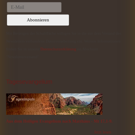
Mit Betätigen der Schaltfläche willigen Sie in die mit dem Versand des
Newsletters verbundene Datenverarbeitung ein. Weitere Informationen
finden Sie in unserer
Datenschutzerklärung
im Abschnitt
"Newsletterversand".
Tagesevangelium
Aus dem Heiligen Evangelium nach Matthäus - Mt 17,1-9.
Jetzt lesen