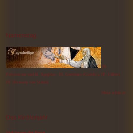
Namenstag
Hl.
Felicissimus und hl. Agapitus , Hl. Gezelinus (Gozelin), Hl. Gilbert,
Hl. Hermann von Scheda
Mehr erfahren
Das
 Kirchenjahr
Verklärung des Herrn