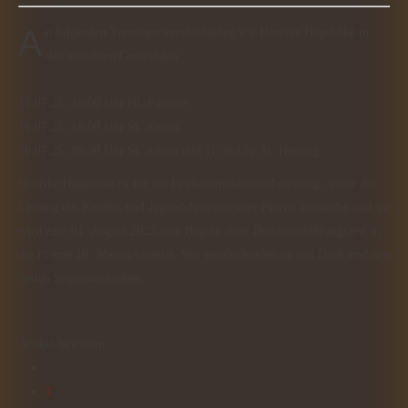
An folgenden Terminen verabschieden wir Henrike Hageböke in
den einzelnen Gemeinden:
13.07.25, 10:00 Uhr Hl. Familie,
19.07.25, 18:00 Uhr St. Annen,
20.07.25, 09:30 Uhr St. Annen und 11:30 Uhr St. Hedwig
Henrike Hageböke ist für die Erstkommunionvorbereitung, sowie die
Leitung des Kinder- und Jugendchores unserer Pfarrei zuständig und sie
wird zum 01. August 2025 zum Beginn ihrer Berufseinführungszeit in
die Pfarrei Hl. Martin versetzt. Wir verabschieden sie mit Dank und den
besten Segenswünschen.
Artikel bewerten
1