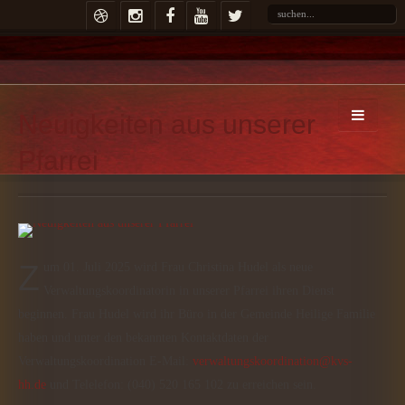
Neuigkeiten aus unserer
Pfarrei
Zum 01. Juli 2025 wird Frau Christina Hudel als neue
Verwaltungskoordinatorin in unserer Pfarrei ihren Dienst
beginnen. Frau Hudel wird ihr Büro in der Gemeinde Heilige Familie
haben und unter den bekannten Kontaktdaten der
Verwaltungskoordination E-Mail:
verwaltungskoordination@kvs-
hh.de
und Telelefon: (040) 520 165 102 zu erreichen sein.