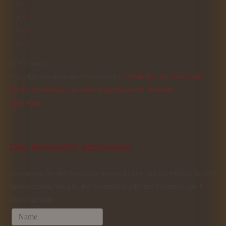
2
3
4
5
(5 Stimmen)
Durchblättern der Artikel (vor/zurück):
« Gedenken für verstorbene
Kinder
Einweihung des neuen Jugendhauses St. Benedikt »
Nach oben
Den
 Newsletter abonnieren
Abonnieren Sie den Newsletter unserer Pfarrei und Sie erhalten aktuelle
Informationen, wie z.B. das Wochenblatt oder den Pfarrbrief, per E-
Mail zugesandt.