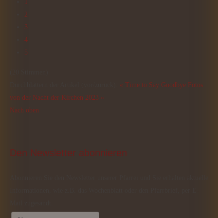
1
2
3
4
5
(20 Stimmen)
Durchblättern der Artikel (vor/zurück):
« Time to Say Goodbye
Fotos
von der Nacht der Kirchen 2023 »
Nach oben
Den
 Newsletter abonnieren
Abonnieren Sie den Newsletter unserer Pfarrei und Sie erhalten aktuelle
Informationen, wie z.B. das Wochenblatt oder den Pfarrbrief, per E-
Mail zugesandt.