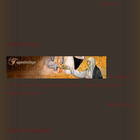
Jetzt lesen
Namenstag
Hl. Altmann,
Hl. Hathumar, Hl. Romanus von Rom, Hl. Teresia Benedicta vom
Kreuz (Edith Stein)
Mehr erfahren
Das
 Kirchenjahr