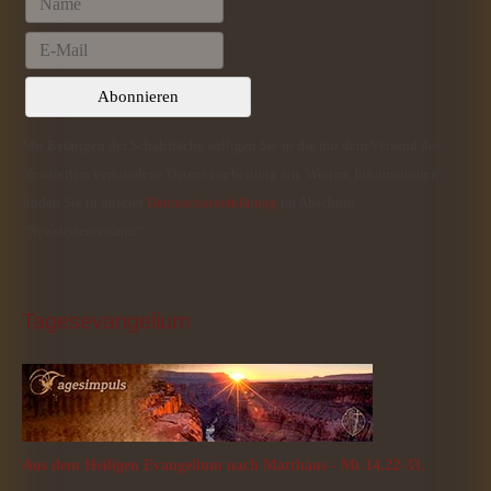
Mit Betätigen der Schaltfläche willigen Sie in die mit dem Versand des
Newsletters verbundene Datenverarbeitung ein. Weitere Informationen
finden Sie in unserer
Datenschutzerklärung
im Abschnitt
"Newsletterversand".
Tagesevangelium
Aus dem Heiligen Evangelium nach Matthäus - Mt 14,22-33.