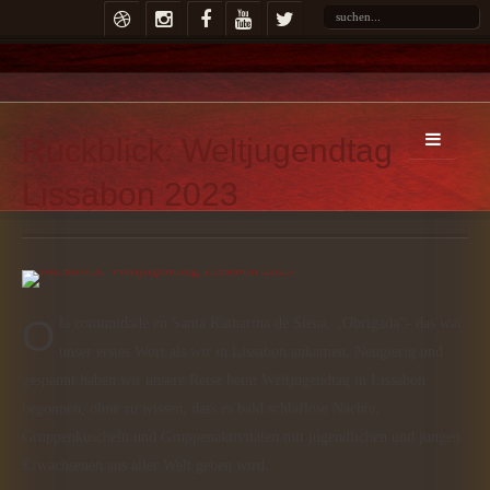
Rückblick: Weltjugendtag
Lissabon 2023
Ola comunidade en Santa Katharina de Siena, „Obrigada“- das war
unser erstes Wort als wir in Lissabon ankamen. Neugierig und
gespannt haben wir unsere Reise beim Weltjugendtag in Lissabon
begonnen, ohne zu wissen, dass es bald schlaflose Nächte,
Gruppenkuscheln und Gruppenaktivitäten mit jugendlichen und jungen
Erwachsenen aus aller Welt geben wird.