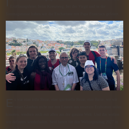
In der zweiten Woche ging es endlich weiter nach Lissabon. Bei der
Eröffnungsfeier, beim Kreuzweg, bei der Virgil und in der
Sonntagsmesse haben wir die Eucharistie mit Papa Francisco gefeiert.
Es war eine tolle Reise, eine spirituelle Reise, eine Reise, wo wir
unser Glauben nicht nur mit Leuten aus unserem Erzbistum teilen
konnten, sondern auch mit allen aus der ganzen Welt. Und das wollen
wir definitiv wiederholen. Seid bereit für den Weltjugendtag 2027 in