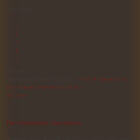
Artikel bewerten
1
2
3
4
5
(0 Stimmen)
Durchblättern der Artikel (vor/zurück):
« Pfadfinder Spendenaktion
Unser Erzbischof erhält Pallium in Rom »
Nach oben
Den
 Newsletter abonnieren
Abonnieren Sie den Newsletter unserer Pfarrei und Sie erhalten aktuelle