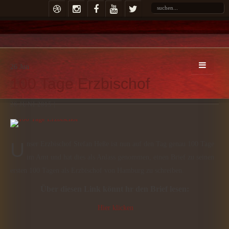
26
Jun
100 Tage Erzbischof
26 JUNI 2015 |
Unser Erzbischof Stefan Heße ist nun auf den Tag genau 100 Tage
im Amt und hat dies als Anlass genommen, einen Brief zu seinen
ersten 100 Tagen als Erzbischof von Hamburg zu schreiben.
Über diesen Link könnt hr den Brief lesen:
Hier klicken