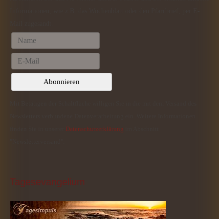
Informationen, wie z.B. das Wochenblatt oder den Pfarrbrief, per E-
Mail zugesandt.
Mit Betätigen der Schaltfläche willigen Sie in die mit dem Versand des
Newsletters verbundene Datenverarbeitung ein. Weitere Informationen
finden Sie in unserer
Datenschutzerklärung
im Abschnitt
"Newsletterversand".
Tagesevangelium