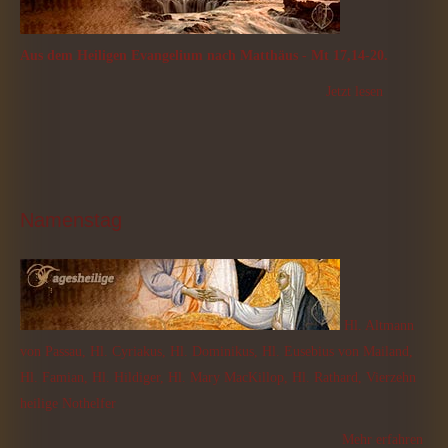
Aus dem Heiligen Evangelium nach Matthäus - Mt 17,14-20.
Jetzt lesen
Namenstag
Hl. Altmann
von Passau, Hl. Cyriakus, Hl. Dominikus, Hl. Eusebius von Mailand,
Hl. Famian, Hl. Hildiger, Hl. Mary MacKillop, Hl. Rathard, Vierzehn
heilige Nothelfer
Mehr erfahren