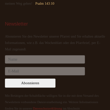
meinen Weg gehen!
Psalm 143:10
Newsletter
Abonnieren Sie den Newsletter unserer Pfarrei und Sie erhalten aktuelle
Informationen, wie z.B. das Wochenblatt oder den Pfarrbrief, per E-
Mail zugesandt.
Mit Betätigen der Schaltfläche willigen Sie in die mit dem Versand des
Newsletters verbundene Datenverarbeitung ein. Weitere Informationen
finden Sie in unserer
Datenschutzerklärung
im Abschnitt