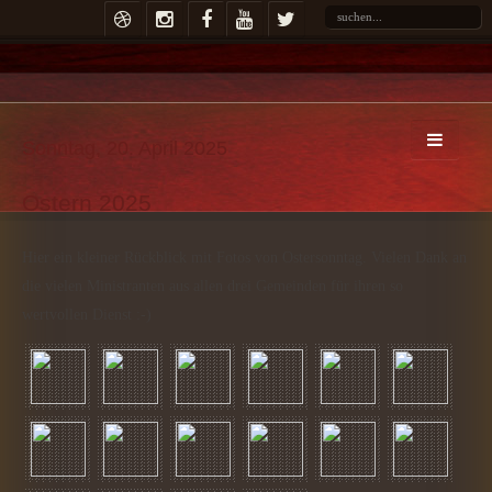
Sonntag, 20. April 2025
Ostern 2025
Hier ein kleiner Rückblick mit Fotos von Ostersonntag. Vielen Dank an
die vielen Ministranten aus allen drei Gemeinden für ihren so
wertvollen Dienst :-)