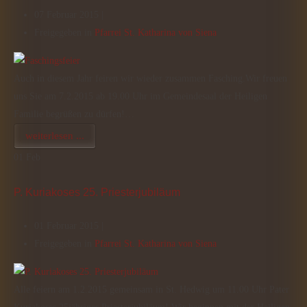
07 Februar 2015 |
Freigegeben in
Pfarrei St. Katharina von Siena
Auch in diesem Jahr feiren wir wieder zusammen Fasching.Wir freuen
uns Sie am 7.2.2015 ab 19.00 Uhr im Gemeindesaal der Heiligen
Familie begrüßen zu dürfen!…
weiterlesen ...
01
Feb
P. Kuriakoses 25. Priesterjubiläum
01 Februar 2015 |
Freigegeben in
Pfarrei St. Katharina von Siena
Alle feiern am 1.2.2015 gemeinsam in St. Hedwig um 11.00 Uhr Pater