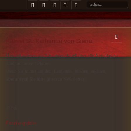
Pfarrei St. Katharina von Siena
Hier informieren wir Sie immer aktuell über alle Neuigkeiten
rund um unserer Pfarrei.
Wenn Sie immer auf dem Laufenden bleiben möchten,
abonnieren Sie bitte unseren Newsletter
.
07
Feb
Faschingsfeier