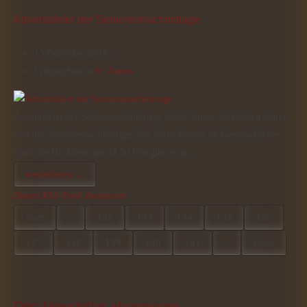
Adventsfeier der Seniorennachmittage
15 Dezember 2014 |
Freigegeben in
St. Annen
Adventsfeier der Seniorennachmittage Sankt Annen: Seit vielen Jahren
sind die „Seniorennachmittage“ ein fester Termin im Gemeindeleben.
Nach der Hl. Messe um 14:30 Uhr gibt es ab…
weiterlesen ...
Diesen RSS-Feed abonnieren
Start
«
132
133
134
135
136
137
138
139
140
141
»
Ende
Den
 Newsletter abonnieren