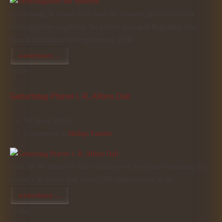
Am Sonntag, 4. Januar 2015, sind alle Senioren ganz herzlich zur
Dreikönigsfeier eingeladen. Sie können gern auch Begleitung oder
Besuch mitbringen. Wir beginnen um 15.00…
weiterlesen ...
04
Jan
Geburtstag Pfarrer i. R. Alfons Dall
04 Januar 2015 |
Freigegeben in
Heilige Familie
Nach der Hl. Messe (11 Uhr ) möchten wir den 85sten Geburtstag von
Pfarrer i. R. Alfons Dall feiern ! Wir laden herzlich in den…
weiterlesen ...
15
Dez