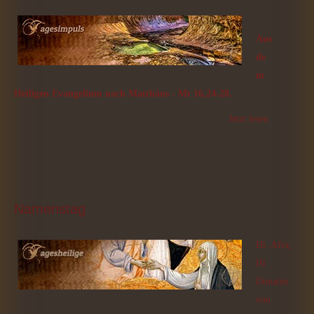
Aus
de
m
Heiligen Evangelium nach Matthäus - Mt 16,24-28.
Jetzt lesen
Namenstag
Hl. Afra,
Hl.
Donatus
von