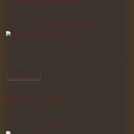
Politik hautnah - Podiumsgespräche
16 Januar 2015 |
Freigegeben in
Pfarrei St. Katharina von Siena
Politik hautnah - Bürgerschaftskandidaten im Gemeindesaal
Podiumsgespräch in der Heiligen Familie Abgeordnete von fünf
Parteien vertreten zurzeit den Wahlkreis 10 Fuhlsbüttel – Langenhorn –
Alsterdorf…
weiterlesen ...
04
Jan
Dreikönigsfeier der Senioren
04 Januar 2015 |
Freigegeben in
St. Hedwig