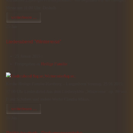
Kuriakoses 25jähriges Priesterjubiläum! Wir beginnen mit der Heiligen
Messe um 11:00 Uhr. Deshalb…
weiterlesen ...
25
Jan
Liederabend "Winterreise"
25 Januar 2015 |
Freigegeben in
Heilige Familie
Kirche Heilige Familie Hamburg – Langenhorn Sonntag, 25.01.2015,
17:00 Uhr Liederabend Aus dem Liederzyklus „Winterreise“ op. 89 von
Franz Schubert und andere Werke Claudia Mikus,…
weiterlesen ...
16
Jan