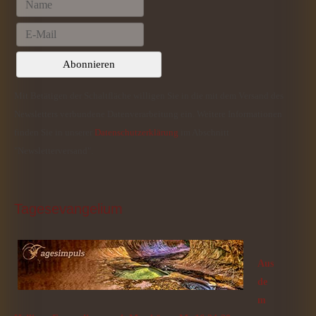
Mit Betätigen der Schaltfläche willigen Sie in die mit dem Versand des
Newsletters verbundene Datenverarbeitung ein. Weitere Informationen
finden Sie in unserer
Datenschutzerklärung
im Abschnitt
"Newsletterversand".
Tagesevangelium
Aus
de
m