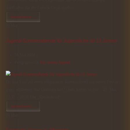
Gottesmutter Maria mit Orgelmusik aus sechs Jahrhunderten
stattfinden. An der Loback-Orgel spielt…
weiterlesen ...
28
Mai
Jugend-Sommerabende für Jugendliche ab 13 Jahren
28 Mai 2026 |
Freigegeben in
Für unsere Jugend
Du hast Lust auf einen entspannten Sommerabend mit netten Leuten,
guter Stimmung und Gemeinschaft? Dann komm vorbei! 28. Mai,
17:30 – 19:30 Uhr „Spieleabend“…
weiterlesen ...
24
Mai