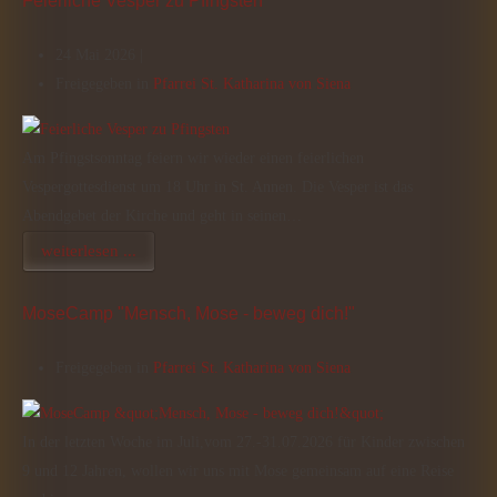
Feierliche Vesper zu Pfingsten
24 Mai 2026 |
Freigegeben in
Pfarrei St. Katharina von Siena
Am Pfingstsonntag feiern wir wieder einen feierlichen
Vespergottesdienst um 18 Uhr in St. Annen. Die Vesper ist das
Abendgebet der Kirche und geht in seinen…
weiterlesen ...
MoseCamp "Mensch, Mose - beweg dich!"
Freigegeben in
Pfarrei St. Katharina von Siena
In der letzten Woche im Juli,vom 27.-31.07.2026 für Kinder zwischen
9 und 12 Jahren, wollen wir uns mit Mose gemeinsam auf eine Reise