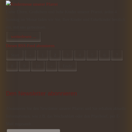
Liebe Eltern, Großeltern und liebe Kinder unserer Pfarrei, jeden 4.
Sonntag im Monat laden wir Sie, Ihre Kinder und Enkelkinder herzlich
ein, mit uns gemeinsam…
weiterlesen ...
Diesen RSS-Feed abonnieren
Start
«
1
2
3
4
5
6
7
8
9
10
»
Ende
Den
 Newsletter abonnieren
Abonnieren Sie den Newsletter unserer Pfarrei und Sie erhalten aktuelle
Informationen, wie z.B. das Wochenblatt oder den Pfarrbrief, per E-
Mail zugesandt.