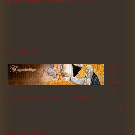
Heiligen Evangelium nach Matthäus - Mt 16,24-28.
Jetzt lesen
Namenstag
Hl. Afra,
Hl.
Donatus
von
Luxeuil, Hl. Kajetan, Hl. Xystus II. und Gefährten
Mehr erfahren
Das
 Kirchenjahr