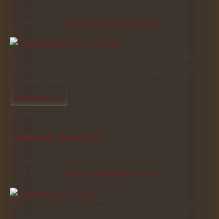
21 Juni 2026 |
Freigegeben in
Pfarrei St. Katharina von Siena
Wir laden alle Gemeindemitglieder sowie Freunde und Gäste unserer
Pfarrei herzlich zu unserem Gemeindesommerfest nach Sankt Hedwig
ein. Freuen Sie sich auf ein gemütliches Beisammensein,…
weiterlesen ...
31
Mai
Orgelkonzert „Salve Virgo“
31 Mai 2026 |
Freigegeben in
Pfarrei St. Katharina von Siena
Am 31. Mai 2026 wird in St. Annen ein Orgelkonzert zu Ehren der