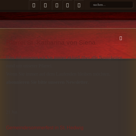
Pfarrei St. Katharina von Siena
Hier informieren wir Sie immer aktuell über alle Neuigkeiten
rund um unserer Pfarrei.
Wenn Sie immer auf dem Laufenden bleiben möchten,
abonnieren Sie bitte unseren Newsletter
.
21
Jun
Gemeindesommerfest in St. Hedwig